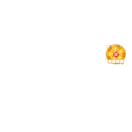
速形成合围。而这一系列调整都体现出教练组对于细
节把控的重视，以及对胜利渴望程度之深。
这样的战术变化不仅提高了球队在比赛中的统治力，
也让每个球员都清楚自己的职责，从而减少因缺乏默
契而导致的问题。这种明确且高效的战术执行，是泰
山队止住连败的重要保障，也是他们反弹过程中的关
键环节。
3、团队凝聚力提升
团队凝聚力往往是决定一支球队成败的重要因素。在
经历了一段低谷后，泰山队在心理层面上也进行了积
极调整。在赛季初期的不顺让许多球员遭遇质疑，但
正是在这种情况下，他们逐渐意识到团结合作的重要
性。彭啸与陈泽仕等年轻人在训练中积极鼓励老将，