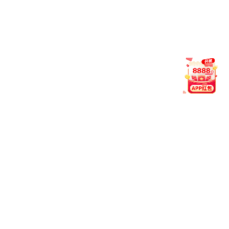
减轻压力，同时还能进一步强化自身执教理念。有时
候，一些外部声音可能会反映出未被注意的问题，但
过于情绪化地反应只会增加负担，无益于解决实际问
题。
因此，通过适当的方法回应批评，不仅可以维护自身
形象，也能展示出个人风范，让队伍在逆境中更加团
结。而这正是优秀领导者所需具备的重要素养之一。
4、总结与展望
最终，通过此次事件，我们看到费迪南德不仅是在为
朋友辩护，更是在阐述一个关于如何成为优秀领导者
的重要课题。他强调了责任感与沟通能力如何共同塑
造一个成功团队文化，使得每位成员都能发挥最大的
潜力。