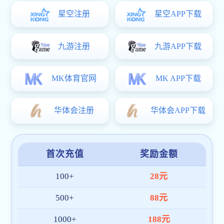
2026-06-28 00:29
29 次阅读
首页
/
体育新闻
费迪南德近日针对斯科尔斯对卡里克的批评作出了回
应，强调了责任感与沟通方式的重要性。在这场辩论
中，足球界的两位传奇人物表达了对曼联现任教练卡
里克执教方式的不同看法。费迪南德认为，作为一名
教练，不仅需要承担起相应的责任，还必须具备良好
的沟通能力，以便更好地引导和激励球员。他指出，
正确的沟通方式能够建立信任，从而增强球队的凝聚
力。此外，费迪南德也提到，在面对外界批评时，保
持冷静和理智是十分必要的。本文将从四个方面详细
探讨费迪南德对此事件的看法，并分析责任与沟通在