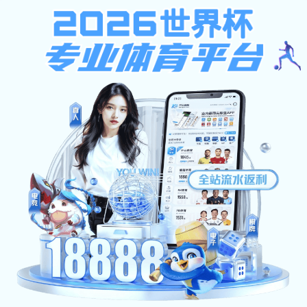
注册入口
全天更新 ·
火狐官网登录
赛事实时同步
无论您身在何处，
火狐官网登录APP
为您带来高
速、高清、稳定的观赛体验。
下载客户端
网页端访问