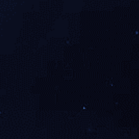
展示了球队顽强拼搏、
都表明，在足球世界
的赛事中，再创佳绩，
下一篇：
帕森斯谈得分纪录的可达性球员们