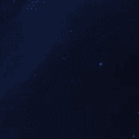
茅斯历史性逆袭终结七连败 客场首次战胜阿森纳”的事件，不仅
，同时也彰显出合理战术安排和优秀个人表现的重要性。这一切
力，就没有克服不了的问题；每一次逆转都可能成为新的起点。
能继续保持这种昂扬向上的斗志，让我们共同期待他们在接下来
开更加激烈而精彩的角逐！