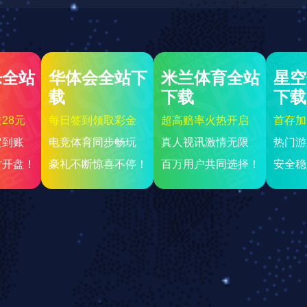
对未来的影响，为读者全面解读这场令人振奋的胜利背后的故事
键表现
茅斯展现出了非凡的斗志与拼搏精神。球队前锋在上半场就为球
，也让他们在客场面对强敌时不至于过于紧张。第二个进球则是
有效的进攻让阿森纳防线感到压力重重。
，但面对伯恩茅斯这样的反击，他们显得有些措手不及。随着时
分。然而，伯恩茅斯后防线稳固，有效地抵挡住了对手的一波又
挥也值得称道。他多次扑救关键射门，让对手无法轻易破门。这
因素之一，使得伯恩茅斯能够带着三分离开酋长球场。
化解析
斯采用了相对保守却极具针对性的战术。他们选择以防守反击为