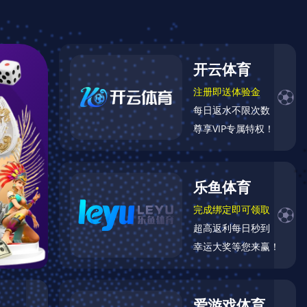
App
公司
体育
注册入口
简介
新闻
狐官网登录
赛事实时同步
录APP
为您带来高速、高清、稳定的
端访问