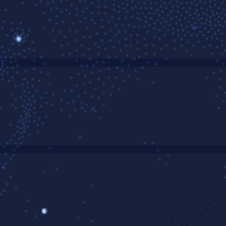
斯历史性逆袭终结七连败客场首次战
2026-06-11 03:33
41 次阅读
首页
/
体育新闻
的一场精彩对决中，伯恩茅斯队迎来了历史性时刻，他们在客场以2
。这场比赛不仅是伯恩茅斯本赛季的重要转折点，也标志着他们
队士气和信心。本文将从几方面分析这一事件的深远意义，包括