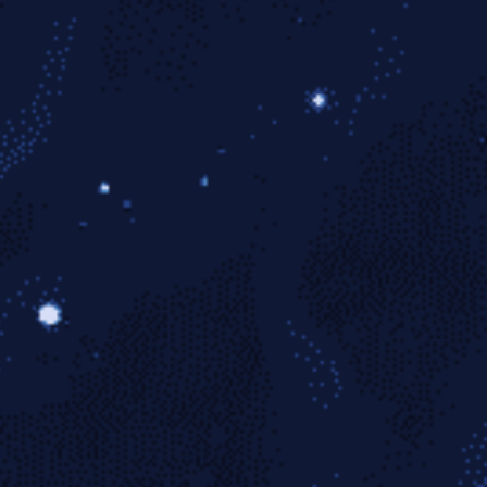
虽然处于劣势，但球队却通过精确传递和快速移动来撕开阿森纳
够有效地应对阿森纳强大的进攻阵容。
首发阵容进行了果敢调整，一些状态低迷的主力被替换成状态正
体活力，还让对手难以捉摸各个位置上的变化，从而抓住机会实
，根据局势变化及时进行换人调整，也是伯恩茅斯取胜的重要原
上新鲜体力，以增强中后场稳定性，这样有效遏制住了主队的攻
素影响
比赛结果的重要因素。在经历了连续七轮不胜后，伯恩茅斯面临
的较量中，他们展现出了顽强拼搏、不屈不挠的精神面貌。能在
信心的重要契机。
助球队摆脱了连败阴影，更重要的是恢复了队员们对自身能力的