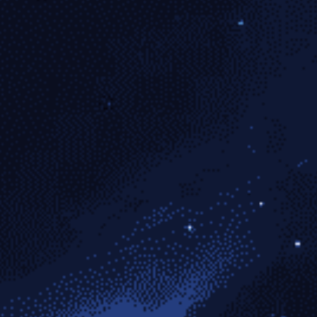
心理状态，将更有助
同样，对于支持他们
次赢得重要胜利，无
4、未来展
随着这次历史性的逆
的状态，以便争取更
进行反击，提高整体
同时，此役标志着团
信该队将在未来带给
定战术方案，更好地
总之，此次历史性的
球界重新审视这一支